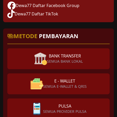
Dewa77 Daftar Facebook Group
Dewa77 Daftar TikTok
METODE
PEMBAYARAN
BANK TRANSFER
SEMUA BANK LOKAL
E - WALLET
SEMUA E-WALLET & QRIS
PULSA
SEMUA PROVIDER PULSA