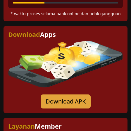
* waktu proses selama bank online dan tidak gangguan
Download
Apps
Download APK
Layanan
Member