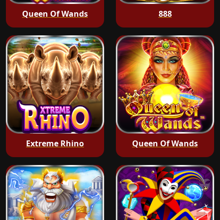
Queen Of Wands
888
Extreme Rhino
Queen Of Wands