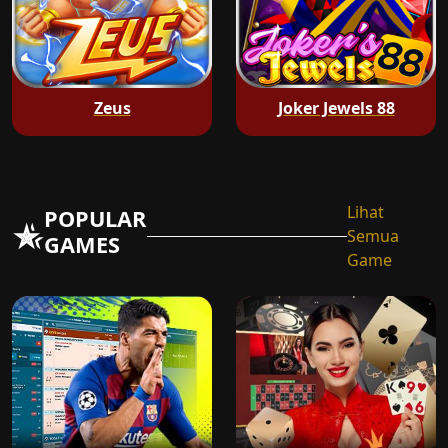
Zeus
Joker Jewels 88
Lihat
POPULAR
Semua
GAMES
Game