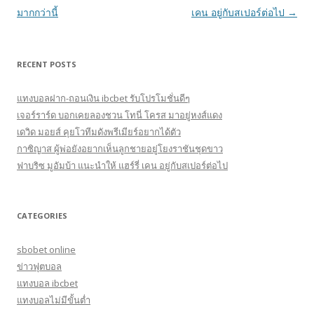
navigation
มากกว่านี้
เคน อยู่กับสเปอร์ต่อไป
→
RECENT POSTS
แทงบอลฝาก-ถอนเงิน ibcbet รับโปรโมชั่นดีๆ
เจอร์ราร์ด บอกเคยลองชวน โทนี่ โครส มาอยู่หงส์แดง
เดวิด มอยส์ คุยโวทีมดังพรีเมียร์อยากได้ตัว
กาซิญาส ผู้พ่อยังอยากเห็นลูกชายอยู่โยงราชันชุดขาว
ฟาบริซ มูอัมบ้า แนะนำให้ แฮร์รี่ เคน อยู่กับสเปอร์ต่อไป
CATEGORIES
sbobet online
ข่าวฟุตบอล
แทงบอล ibcbet
แทงบอลไม่มีขั้นต่ำ