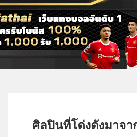
ศิลปินที่โด่งดังมาจา