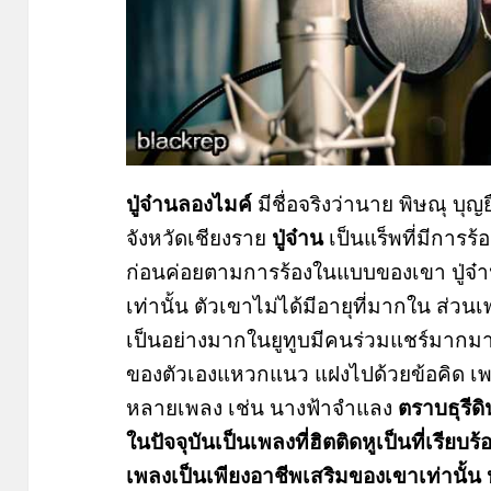
ปู่จ๋านลองไมค์
มีชื่อจริงว่านาย พิษณุ บุ
จังหวัดเชียงราย
ปู่จ๋าน
เป็นแร็พที่มีการร้
ก่อนค่อยตามการร้องในแบบของเขา ปู่จ๋
เท่านั้น ตัวเขาไม่ได้มีอายุที่มากใน ส่ว
เป็นอย่างมากในยูทูบมีคนร่วมแชร์มากมาย
ของตัวเองแหวกแนว แฝงไปด้วยข้อคิด เพล
หลายเพลง เช่น นางฟ้าจำแลง
ตราบธุรีดิ
ในปัจจุบันเป็นเพลงที่ฮิตติดหูเป็นที่เรียบร
เพลงเป็นเพียงอาชีพเสริมของเขาเท่านั้น