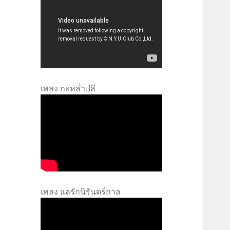
เพลง กะหล่ำปลี
เพลง แลรักนิรันดร์กาล